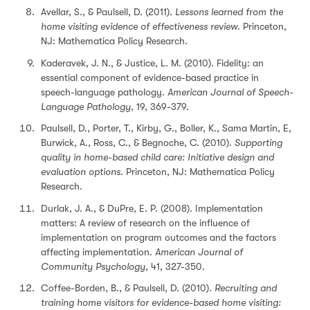
Avellar, S., & Paulsell, D. (2011).
Lessons learned from the
home visiting evidence of effectiveness review
. Princeton,
NJ: Mathematica Policy Research.
Kaderavek, J. N., & Justice, L. M. (2010). Fidelity: an
essential component of evidence-based practice in
speech-language pathology.
American Journal of Speech-
Language Pathology
, 19, 369-379.
Paulsell, D., Porter, T., Kirby, G., Boller, K., Sama Martin, E,
Burwick, A., Ross, C., & Begnoche, C. (2010).
Supporting
quality in home-based child care: Initiative design and
evaluation options
. Princeton, NJ: Mathematica Policy
Research.
Durlak, J. A., & DuPre, E. P. (2008). Implementation
matters: A review of research on the influence of
implementation on program outcomes and the factors
affecting implementation.
American Journal of
Community Psychology
, 41, 327-350.
Coffee-Borden, B., & Paulsell, D. (2010).
Recruiting and
training home visitors for evidence-based home visiting: