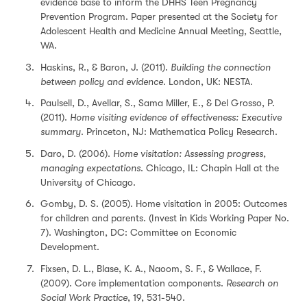
evidence base to inform the DHHS Teen Pregnancy
Prevention Program. Paper presented at the Society for
Adolescent Health and Medicine Annual Meeting, Seattle,
WA.
Haskins, R., & Baron, J. (2011).
Building the connection
between policy and evidence
. London, UK: NESTA.
Paulsell, D., Avellar, S., Sama Miller, E., & Del Grosso, P.
(2011).
Home visiting evidence of effectiveness: Executive
summary
. Princeton, NJ: Mathematica Policy Research.
Daro, D. (2006).
Home visitation: Assessing progress,
managing expectations
. Chicago, IL: Chapin Hall at the
University of Chicago.
Gomby, D. S. (2005). Home visitation in 2005: Outcomes
for children and parents. (Invest in Kids Working Paper No.
7). Washington, DC: Committee on Economic
Development.
Fixsen, D. L., Blase, K. A., Naoom, S. F., & Wallace, F.
(2009). Core implementation components.
Research on
Social Work Practice
, 19, 531-540.