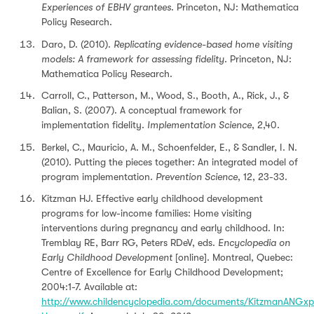
Experiences of EBHV grantees
. Princeton, NJ: Mathematica
Policy Research.
Daro, D. (2010).
Replicating evidence-based home visiting
models: A framework for assessing fidelity
. Princeton, NJ:
Mathematica Policy Research.
Carroll, C., Patterson, M., Wood, S., Booth, A., Rick, J., &
Balian, S. (2007). A conceptual framework for
implementation fidelity.
Implementation Science
, 2,40.
Berkel, C., Mauricio, A. M., Schoenfelder, E., & Sandler, I. N.
(2010). Putting the pieces together: An integrated model of
program implementation.
Prevention Science
, 12, 23-33.
Kitzman HJ. Effective early childhood development
programs for low-income families: Home visiting
interventions during pregnancy and early childhood. In:
Tremblay RE, Barr RG, Peters RDeV, eds.
Encyclopedia on
Early Childhood Development
[online]. Montreal, Quebec:
Centre of Excellence for Early Childhood Development;
2004:1-7. Available at:
http://www.childencyclopedia.com/documents/KitzmanANGxp