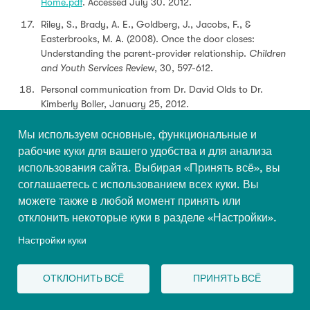
Home.pdf
. Accessed July 30. 2012.
Riley, S., Brady, A. E., Goldberg, J., Jacobs, F., &
Easterbrooks, M. A. (2008). Once the door closes:
Understanding the parent-provider relationship.
Children
and Youth Services Review
, 30, 597-612.
Personal communication from Dr. David Olds to Dr.
Kimberly Boller, January 25, 2012.
Love, J. M., Kisker, E. E., Ross, C. M., Schochet, P. Z.,
Мы используем основные, функциональные и
Brooks-Gunn, J., Paulsell, D., Brady-Smith, C. (2002).
рабочие куки для вашего удобства и для анализа
Making a difference in the lives of infants and toddlers and
использования сайта. Выбирая «Принять всё», вы
their families: The impacts of Early Head Start
. Princeton,
NJ: Mathematica Policy Research.
соглашаетесь с использованием всех куки. Вы
можете также в любой момент принять или
Duggan, A., Windham, A., McFarlane, E., Fuddy, L., Rohde,
отклонить некоторые куки в разделе «Настройки».
C., Buchbinder, S., & Sia, C. (2000). Hawaii’s healthy start
program of home visiting for at-risk families: Evaluation of
Настройки куки
family identification, family engagement, and service
delivery.
Pediatrics
. 105, 250-259.
ОТКЛОНИТЬ ВСЁ
ПРИНЯТЬ ВСЁ
DePanfilis, D., & Dubowtiz, H. (2005). Family connections:
A program for preventing child neglect.
Child