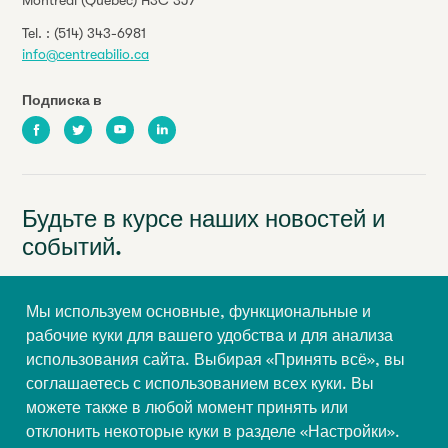
Tel. :
(514) 343-6981
info@centreabilio.ca
Подписка в
Facebook
Twitter
Youtube
LinkedIn
Будьте в курсе наших новостей и
событий.
Ваш адрес электронной почты
Мы используем основные, функциональные и
рабочие куки для вашего удобства и для анализа
Имя
Фамилия
использования сайта. Выбирая «Принять всё», вы
соглашаетесь с использованием всех куки. Вы
можете также в любой момент принять или
Подписаться
отклонить некоторые куки в разделе «Настройки».