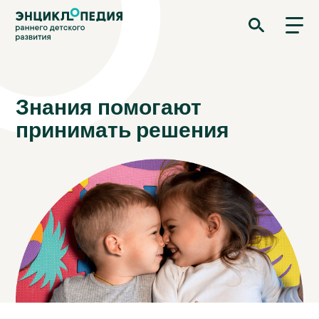
Перейти
Энциклопедия раннего детского развития
к
основному
содержанию
Знания помогают
принимать решения