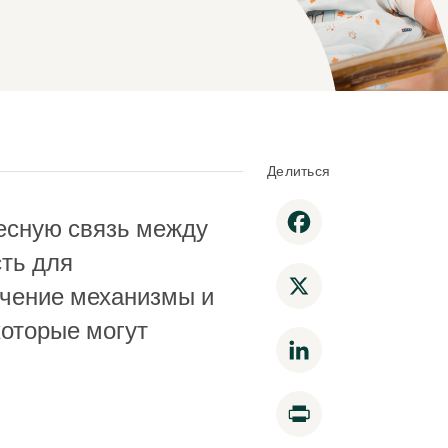
Делиться
Facebook
тесную связь между
сть для
X
учение механизмы и
которые могут
LinkedIn
Print