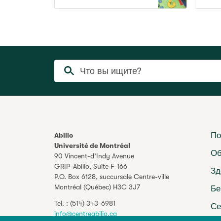
Что вы ищите?
По
Abilio
Université de Montréal
Об
90 Vincent-d’Indy Avenue
GRIP-Abilio,
Suite F-166
Зд
P.O. Box 6128, succursale Centre-ville
Montréal (Québec) H3C 3J7
Бе
Tel. :
(514) 343-6981
Се
info@centreabilio.ca