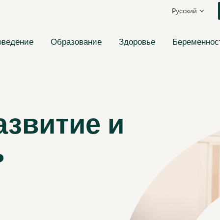
Pусский
оведение
Образование
Здоровье
Беременнос
азвитие и
ь