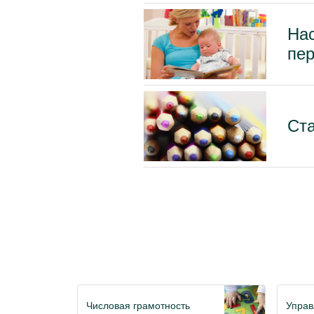
Нас
пер
Ста
Числовая грамотность
Упра