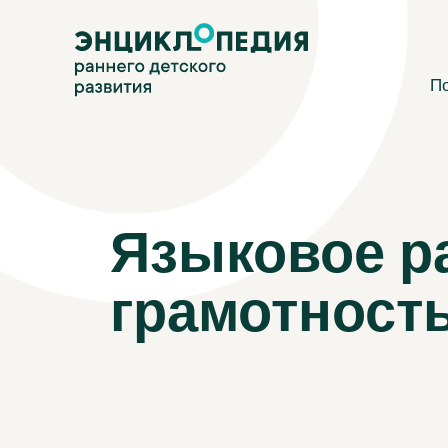
Перейти
Энциклопедия раннего детского развития
к
основному
содержанию
П
Языковое р
грамотност