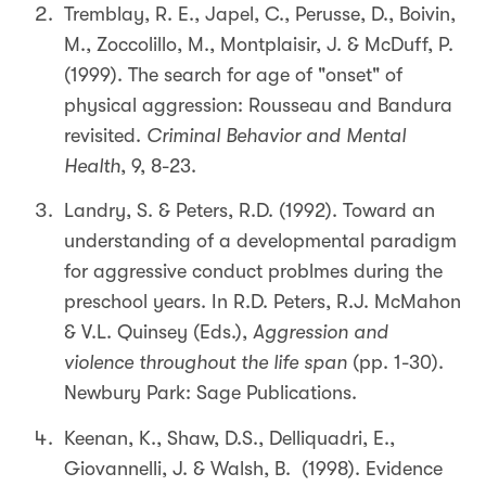
Tremblay, R. E., Japel, C., Perusse, D., Boivin,
M., Zoccolillo, M., Montplaisir, J. & McDuff, P.
(1999). The search for age of "onset" of
physical aggression: Rousseau and Bandura
revisited.
Criminal Behavior and Mental
Health
, 9, 8-23.
Landry, S. & Peters, R.D. (1992). Toward an
understanding of a developmental paradigm
for aggressive conduct problmes during the
preschool years. In R.D. Peters, R.J. McMahon
& V.L. Quinsey (Eds.),
Aggression and
violence throughout the life span
(pp. 1-30).
Newbury Park: Sage Publications.
Keenan, K., Shaw, D.S., Delliquadri, E.,
Giovannelli, J. & Walsh, B. (1998). Evidence