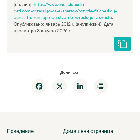
[онлайн].
https://www.encyclopedia-
deti.com/agressiya/ot-ekspertov/razvitie-fizicheskoy-
agressii-s-rannego-detstva-do-vzroslogo-vozrasta
.
Опубликовано: январь 2012 r. (английский). Дата
просмотра 8 августа 2026 r.
Цитиров
Делиться
Facebook
X
LinkedIn
Print
Поведение
Домашняя страница