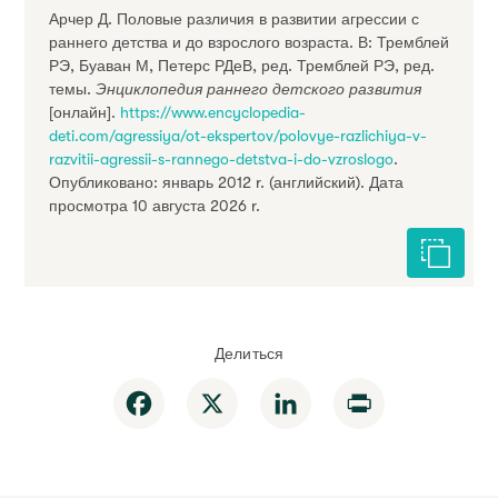
Арчер Д. Половые различия в развитии агрессии с
раннего детства и до взрослого возраста. В: Тремблей
РЭ, Буаван М, Петерс РДеВ, ред. Тремблей РЭ, ред.
темы.
Энциклопедия раннего детского развития
[онлайн].
https://www.encyclopedia-
deti.com/agressiya/ot-ekspertov/polovye-razlichiya-v-
razvitii-agressii-s-rannego-detstva-i-do-vzroslogo
.
Опубликовано: январь 2012 r. (английский). Дата
просмотра 10 августа 2026 r.
Цитиров
Делиться
Facebook
X
LinkedIn
Print