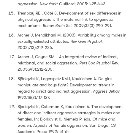
aggression
. New York: Guilford; 2005: 425-443.
Tremblay RE., Côté S. Development of sex differences in
physical aggression: The maternal link to epigenetic
mechanisms.
Behav
Brain Sci.
2009;32(3):290-291.
Archer J, Mehdikhani M. (2003). Variability among males in
sexually-selected attributes.
Rev Gen Psychol.
2003;7(3):219-236.
Archer J, Coyne SM.. An integrated review of indirect,
relational, and social aggression.
Pers Soc Psychol Rev.
2005;9(3):212-230.
Björkqvist K, Lagerspetz KMJ, Kaukiainen A. Do girls
manipulate and boys fight? Developmental trends in
regard to direct and indirect aggression.
Aggress Behav.
1992:18(2):117-127.
Bjorkqvist K, Österman K, Kaukiainen A. The development
of direct and indirect aggressive strategies in males and
females. In: Bjorkqvist K, Niemela P, eds.
Of mice and
women: Aspects of female aggression
. San Diego, CA:
Academic Press; 1992: 51-64.