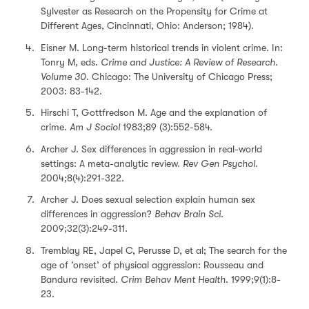
Sylvester as Research on the Propensity for Crime at
Different Ages, Cincinnati, Ohio: Anderson; 1984).
Eisner M. Long-term historical trends in violent crime. In:
Tonry M, eds.
Crime and Justice: A Review of Research.
Volume 30
. Chicago: The University of Chicago Press;
2003: 83-142.
Hirschi T, Gottfredson M. Age and the explanation of
crime.
Am J Sociol
1983;89 (3):552-584.
Archer J. Sex differences in aggression in real-world
settings: A meta-analytic review.
Rev Gen Psychol
.
2004;8(4):291-322.
Archer J. Does sexual selection explain human sex
differences in aggression?
Behav
Brain Sci.
2009;32(3):249-311.
Tremblay RE, Japel C, Perusse D, et al; The search for the
age of ‘onset’ of physical aggression: Rousseau and
Bandura revisited.
Crim Behav Ment Health
. 1999;9(1):8-
23.