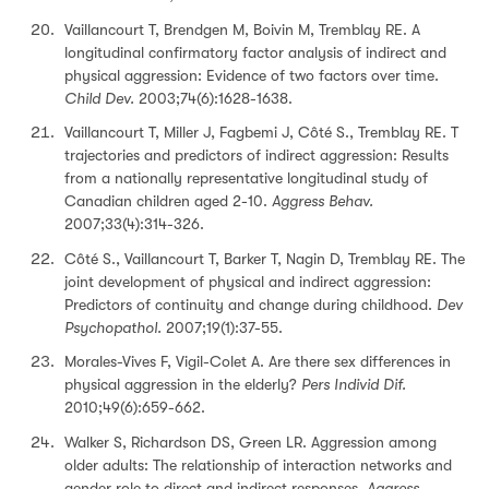
Vaillancourt T, Brendgen M, Boivin M, Tremblay RE. A
longitudinal confirmatory factor analysis of indirect and
physical aggression: Evidence of two factors over time.
Child Dev.
2003;74(6):1628-1638.
Vaillancourt T, Miller J, Fagbemi J, Côté S., Tremblay RE. T
trajectories and predictors of indirect aggression: Results
from a nationally representative longitudinal study of
Canadian children aged 2-10.
Aggress Behav.
2007;33(4):314-326.
Côté S., Vaillancourt T, Barker T, Nagin D, Tremblay RE. The
joint development of physical and indirect aggression:
Predictors of continuity and change during childhood.
Dev
Psychopathol.
2007;19(1):37-55.
Morales-Vives F, Vigil-Colet A. Are there sex differences in
physical aggression in the elderly?
Pers Individ Dif.
2010;49(6):659-662.
Walker S, Richardson DS, Green LR. Aggression among
older adults: The relationship of interaction networks and
gender role to direct and indirect responses.
Aggress