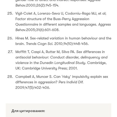
Behav.
2000;26(2):145-154.
Vigil-Colet A, Lorenzo-Seva U, Codorniu-Raga MJ, et al;
Factor structure of the Buss-Perry Aggression
Questionnaire in different samples and languages.
Aggress
Behav.
2005;31(6):601-608.
Hines M. Sex-related variation in human behaviour and the
brain.
Trends Cogn Sci.
2010;14(10):448-456.
Moffitt T, Caspi A, Rutter M, Silva PA.
Sex differences in
antisocial behaviour: Conduct disorder, delinquency and
violence in the Dunedin Longitudinal Study
. Cambridge,
UK: Cambridge University Press; 2001.
Campbell A, Muncer S. Can ‘risky’ impulsivity explain sex
differences in aggression?
Pers Individ Dif.
2009;47(5):402-406.
Для цитирования: