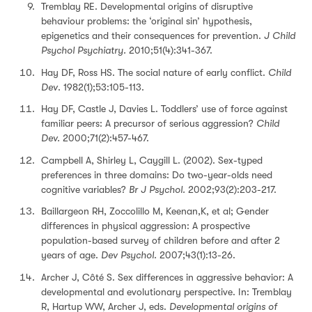
Tremblay RE. Developmental origins of disruptive
behaviour problems: the ‘original sin’ hypothesis,
epigenetics and their consequences for prevention.
J Child
Psychol Psychiatry.
2010;51(4):341-367.
Hay DF, Ross HS. The social nature of early conflict.
Child
Dev
. 1982(1);53:105-113.
Hay DF, Castle J, Davies L. Toddlers’ use of force against
familiar peers: A precursor of serious aggression?
Child
Dev.
2000;71(2):457-467.
Campbell A, Shirley L, Caygill L. (2002). Sex-typed
preferences in three domains: Do two-year-olds need
cognitive variables?
Br J Psychol.
2002;93(2):203-217.
Baillargeon RH, Zoccolillo M, Keenan,K, et al; Gender
differences in physical aggression: A prospective
population-based survey of children before and after 2
years of age.
Dev Psychol.
2007;43(1):13-26.
Archer J, Côté S. Sex differences in aggressive behavior: A
developmental and evolutionary perspective. In: Tremblay
R, Hartup WW, Archer J, eds.
Developmental origins of