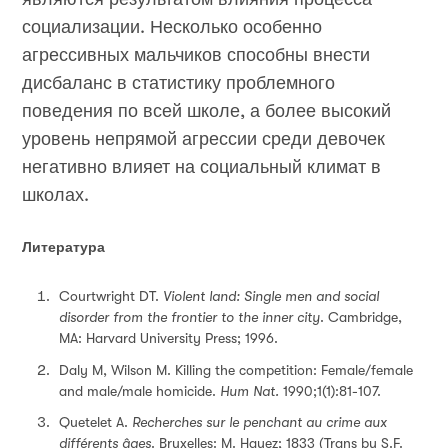
социализации. Несколько особенно
агрессивных мальчиков способны внести
дисбаланс в статистику проблемного
поведения по всей школе, а более высокий
уровень непрямой агрессии среди девочек
негативно влияет на социальный климат в
школах.
Литература
Courtwright DT.
Violent land: Single men and social
disorder from the frontier to the inner city
. Cambridge,
MA: Harvard University Press; 1996.
Daly M, Wilson M. Killing the competition: Female/female
and male/male homicide.
Hum Nat.
1990;1(1):81-107.
Quetelet A.
Recherches sur le penchant au crime aux
différents âges
. Bruxelles: M. Hayez; 1833 (Trans by S.F.