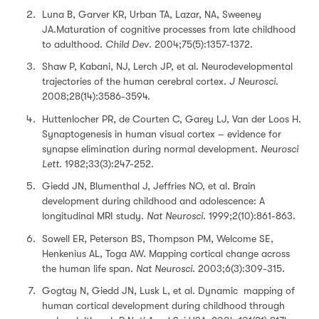
Luna B, Garver KR, Urban TA, Lazar, NA, Sweeney
JA.Maturation of cognitive processes from late childhood
to adulthood.
Child Dev
. 2004;75(5):1357-1372.
Shaw P, Kabani, NJ, Lerch JP, et al. Neurodevelopmental
trajectories of the human cerebral cortex.
J Neurosci
.
2008;28(14):3586-3594.
Huttenlocher PR, de Courten C, Garey LJ, Van der Loos H.
Synaptogenesis in human visual cortex – evidence for
synapse elimination during normal development.
Neurosci
Lett
. 1982;33(3):247-252.
Giedd JN, Blumenthal J, Jeffries NO, et al. Brain
development during childhood and adolescence: A
longitudinal MRI study.
Nat Neurosci
. 1999;2(10):861-863.
Sowell ER, Peterson BS, Thompson PM, Welcome SE,
Henkenius AL, Toga AW. Mapping cortical change across
the human life span.
Nat Neurosci
. 2003;6(3):309-315.
Gogtay N, Giedd JN, Lusk L, et al. Dynamic mapping of
human cortical development during childhood through