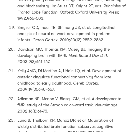
and biochemistry. In: Stuss DT, Knight RT, eds.
Principles of
Frontal Lobe Function
. Oxford: Oxford University Press;
1992:466-503.
Smyser CD, Inder TE, Shimony JS, et al. Longitudinal
analysis of neural network development in preterm
infants.
Cereb Cortex
. 2010;20(12):2852-2862.
Davidson MC, Thomas KM, Casey BJ. Imaging the
developing brain with fMRI.
Ment Retard Dev D R
.
2003;9(3):161-167.
Kelly AMC, Di Martino A, Uddin LQ, et al. Development of
anterior cingulate functional connectivity from late
childhood to early adulthood.
Cereb Cortex
.
2009;19(3):640-657.
Adleman NE, Menon V, Blasey CM, et al. A developmental
fMRI study of the Stroop color-word task.
Neuroimage
.
2002;16(1):61-75.
Luna B, Thulborn KR, Munoz DP, et al. Maturation of
widely distributed brain function subserves cognitive