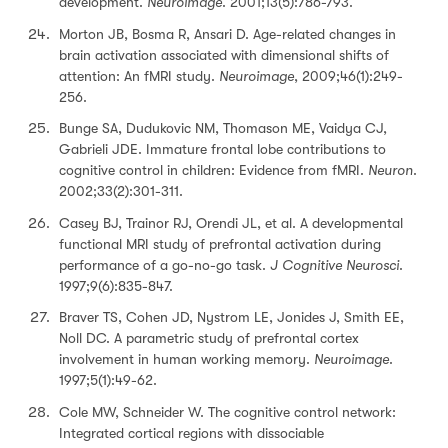
development.
Neuroimage
. 2001;13(5):786-793.
Morton JB, Bosma R, Ansari D. Age-related changes in
brain activation associated with dimensional shifts of
attention: An fMRI study.
Neuroimage
, 2009;46(1):249-
256.
Bunge SA, Dudukovic NM, Thomason ME, Vaidya CJ,
Gabrieli JDE. Immature frontal lobe contributions to
cognitive control in children: Evidence from fMRI.
Neuron
.
2002;33(2):301-311.
Casey BJ, Trainor RJ, Orendi JL, et al. A developmental
functional MRI study of prefrontal activation during
performance of a go-no-go task.
J Cognitive Neurosci
.
1997;9(6):835-847.
Braver TS, Cohen JD, Nystrom LE, Jonides J, Smith EE,
Noll DC. A parametric study of prefrontal cortex
involvement in human working memory.
Neuroimage
.
1997;5(1):49-62.
Cole MW, Schneider W. The cognitive control network:
Integrated cortical regions with dissociable