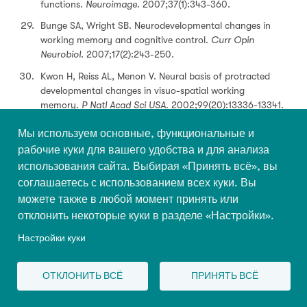
functions.
Neuroimage
. 2007;37(1):343-360.
Bunge SA, Wright SB. Neurodevelopmental changes in
working memory and cognitive control.
Curr Opin
Neurobiol
. 2007;17(2):243-250.
Kwon H, Reiss AL, Menon V. Neural basis of protracted
developmental changes in visuo-spatial working
memory.
P Natl Acad Sci USA
. 2002;99(20):13336-13341.
Biswal B, Yetkin FZ, Haughton VM, Hyde JS. Functional
Мы используем основные, функциональные и
connectivity in the motor cortex of resting human brain
рабочие куки для вашего удобства и для анализа
using echo-planar MRI.
Magn Reson Med
. 1995;34(4):537-
использования сайта. Выбирая «Принять всё», вы
541.
соглашаетесь с использованием всех куки. Вы
Vogel AC, Power JD, Petersen SE, Schlagger BL.
можете также в любой момент принять или
Development of the brain’s functional network
отклонить некоторые куки в разделе «Настройки».
architecture.
Neuropsychol Rev
. 2010;20(4):362-375.
Настройки куки
Fair DA, Dosenbach NUF, Church JA, et al. Development
of distinct control networks through segregation and
integration.
P Natl Acad Sci USA
. 2007;104(33):13507-
ОТКЛОНИТЬ ВСЁ
ПРИНЯТЬ ВСЁ
13512.
Power JD, Barnes KA, Snyder AZ, Schlaggar BL, Petersen