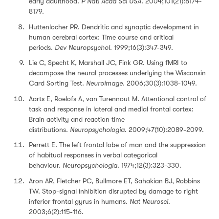
early adulthood.
P Natl Acad Sci USA
. 2004;101(21):8174-
8179.
Huttenlocher PR. Dendritic and synaptic development in
human cerebral cortex: Time course and critical
periods.
Dev Neuropsychol
. 1999;16(3):347-349.
Lie C, Specht K, Marshall JC, Fink GR. Using fMRI to
decompose the neural processes underlying the Wisconsin
Card Sorting Test.
Neuroimage
. 2006;30(3):1038-1049.
Aarts E, Roelofs A, van Turennout M. Attentional control of
task and response in lateral and medial frontal cortex:
Brain activity and reaction time
distributions.
Neuropsychologia
. 2009;47(10):2089-2099.
Perrett E. The left frontal lobe of man and the suppression
of habitual responses in verbal categorical
behaviour.
Neuropsychologia
. 1974;12(3):323-330.
Aron AR, Fletcher PC, Bullmore ET, Sahakian BJ, Robbins
TW. Stop-signal inhibition disrupted by damage to right
inferior frontal gyrus in humans.
Nat Neurosci
.
2003;6(2):115-116.