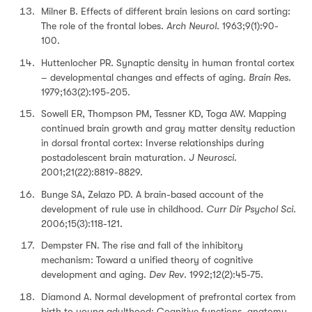
Milner B. Effects of different brain lesions on card sorting:
The role of the frontal lobes.
Arch Neurol
. 1963;9(1):90-
100.
Huttenlocher PR. Synaptic density in human frontal cortex
– developmental changes and effects of aging.
Brain Res
.
1979;163(2):195-205.
Sowell ER, Thompson PM, Tessner KD, Toga AW. Mapping
continued brain growth and gray matter density reduction
in dorsal frontal cortex: Inverse relationships during
postadolescent brain maturation.
J Neurosci
.
2001;21(22):8819-8829.
Bunge SA, Zelazo PD. A brain-based account of the
development of rule use in childhood.
Curr Dir Psychol Sci
.
2006;15(3):118-121.
Dempster FN. The rise and fall of the inhibitory
mechanism: Toward a unified theory of cognitive
development and aging.
Dev Rev
. 1992;12(2):45-75.
Diamond A. Normal development of prefrontal cortex from
birth to young adulthood: Cognitive functions, anatomy,