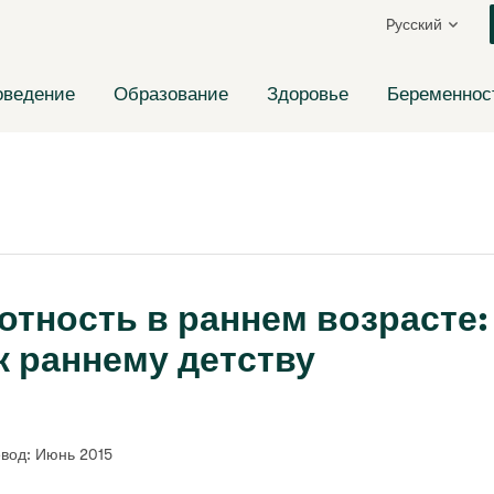
Pусский
оведение
Образование
Здоровье
Беременнос
отность в раннем возрасте:
к раннему детству
евод: Июнь 2015