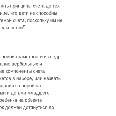
ять принципы счета до тех
ние, что дети не способны
емой счета, поскольку им не
11
тельностей
.
словой грамотности из недр
ание вербальных и
ые компоненты счета
метов в наборе, или назвать
адания с опорой на
ами и детьми младшего
ребенка на объекте
ок должен дотянуться до