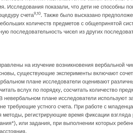
. Исследования показали, что дети не способны пон
9,10
оцедуру счета
. Также было высказано предположе
ебольших количеств предметов с общепринятой сист
ную последовательность чисел из других последова
равлены на изучение возникновения вербальной чи
сновы, существующие эксперименты включают сочет
ербальном плане исследователи оценивают различн
читать вслух по порядку, сосчитать количество пред
 В невербальном плане исследователи используют з
не требующие устного счета. При работе с младенц
я методы, регистрирующие время фиксации взгляда 
ания*), или задания, при выполнении которых ребен
расстояния.