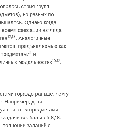
овалась серия групп
дметов), но разных по
ньшалось. Однако когда
, время фиксации взгляда
12,13
тва
. Аналогичные
дметов, предъявляемые как
3
 предметами
и
16,17
зличных модальностях
.
тами гораздо раньше, чем у
. Например, дети
уя при этом предметами
 задачи вербально6,8,18.
выполнении заданий с