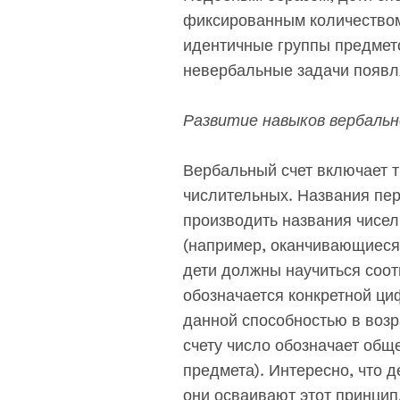
фиксированным количеством 
идентичные группы предмето
невербальные задачи появляе
Развитие навыков вербаль
Вербальный счет включает т
числительных. Названия пер
производить названия чисел,
(например, оканчивающиеся н
дети должны научиться соотн
обозначается конкретной ци
данной способностью в возр
счету число обозначает обще
предмета). Интересно, что 
они осваивают этот принци