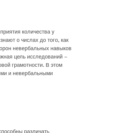
приятия количества у
нают о числах до того, как
торон невербальных навыков
ажная цель исследований –
вой грамотности. В этом
ыми и невербальными
способны различать