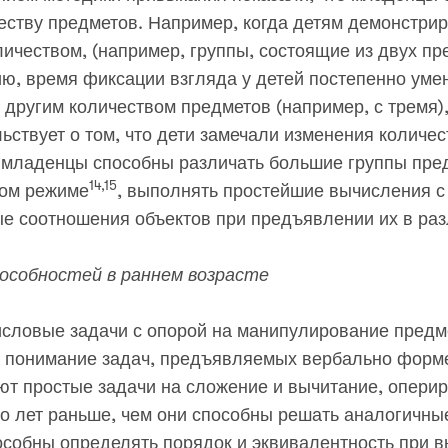
ству предметов. Например, когда детям демонстрир
ичеством, (например, группы, состоящие из двух пре
ю, время фиксации взгляда у детей постепенно уме
 другим количеством предметов (например, с тремя)
ьствует о том, что дети замечали изменения количес
о младенцы способны различать большие группы пре
14,15
вом режиме
, выполнять простейшие вычисления с
ые соотношения объектов при предъявлении их в ра
пособностей в раннем возрасте
словые задачи с опорой на манипулирование предме
е понимание задач, предъявляемых вербально форме
т простые задачи на сложение и вычитание, оперир
ко лет раньше, чем они способны решать аналогичные
собны определять порядок и эквивалентность при 