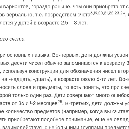
вариантов, гораздо раньше, чем они приобретают с
6,19,20,21,22,23,24
в вербально, т.е. посредством счета
.
тся у детей в возрасте 2,5 – 3 лет.
ного счета
ри основных навыка. Во-первых, дети должны усвои
вых десяти чисел обычно запоминаются к возрасту 3
 используя конструкции для обозначения чисел второ
а -надцать, -дцать), в возрасте около 6-ти лет. Во-
осить слова и предметы, то есть понять, что при сч
фрой только один раз. Дети совершают много ошибок
25
асте от 36 и 42 месяцев
. В-третьих, дети должны у
е количество предметов (например, когда вы считаете
дети приобретают подобное понимание, еще не овладе
п, взаимодействуя с небольшими группами предмето