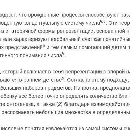
рждают, что врожденные процессы способствуют раз
4,5
ноценную концептуальную систему числа
. Эти тео
та и вторичной формы репрезентации, основанной н
тели характеризуют вербальный счет как понятийны
5
ых представлений
и тем самым помогающий детям 
4
стинного понимания числа
.
, который включает в себя репрезентации с опорой н
6
иваются в раннем детстве
. Согласно этому подходу
больших наборов предметов. Напротив, предполагае
бенку все более точно определять количество благ
де онтогенеза, а также (2) благодаря взаимодействи
и распознавать небольшие множества в определенны
числовые понятия извлекаются из самой системы сч