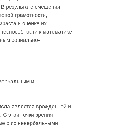
. В результате смещения
ловой грамотности,
зраста и оценке их
неспособности к математике
чным социально-
 вербальным и
исла является врожденной и
. С этой точки зрения
ые с их невербальными