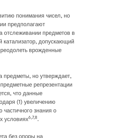
витию понимания чисел, но
рии предполагают
а отслеживании предметов в
й катализатор, допускающий
преодолеть врожденные
а предметы, но утверждает,
, предметные репрезентации
тся, что данные
одаря (1) увеличению
ю частичного знания о
6,7,8
х условиях
.
ета без опоры на