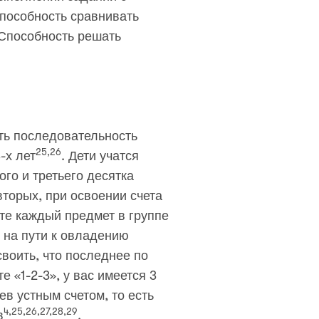
пособность сравнивать
 Способность решать
ть последовательность
25,26
-х лет
. Дети учатся
го и третьего десятка
вторых, при освоении счета
ете каждый предмет в группе
 на пути к овладению
своить, что последнее по
 «1-2-3», у вас имеется 3
в устным счетом, то есть
4,25,26,27,28,29
в
.