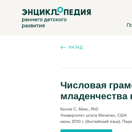
Перейти
Энциклопедия раннего детского развития
к
основному
содержанию
П
НАЗАД
Числовая грам
младенчества 
Келли С. Микс, PhD
Университет штата Мичиган, США
июнь 2010 r.
(Английский язык). Пер